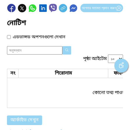
আপনার মতামত প্রদান করুন
নোটিশ
এডভান্সড অপশনগুলো দেখান
পৃষ্ঠা আইটেম
নং
শিরোনাম
ফাইল সম
কোনো তথ্য পাওয়া য
আর্কাইভ দেখুন