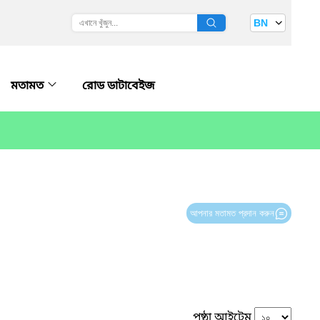
BN
মতামত
রোড ডাটাবেইজ
আপনার মতামত প্রদান করুন
পৃষ্ঠা আইটেম