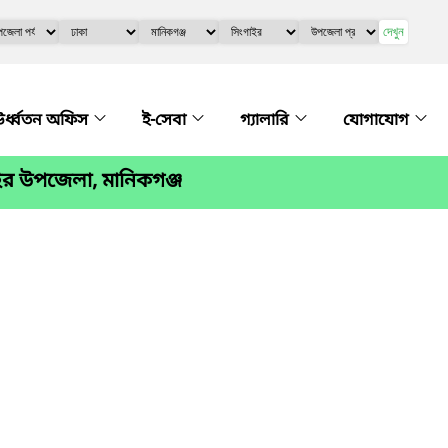
দেখুন
র্ধ্বতন অফিস
ই-সেবা
গ্যালারি
যোগাযোগ
ইর উপজেলা, মানিকগঞ্জ