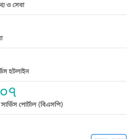
্য ও সেবা
া
্ভিস হটলাইন
০৭
ার্ভিস পোর্টাল (বিএসপি)
্ট হেল্পলাইন