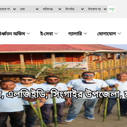
দেখুন
র্ধ্বতন অফিস
ই-সেবা
গ্যালারি
যোগাযোগ
য়, এলজিইডি, সিংগাইর উপজেলা, 