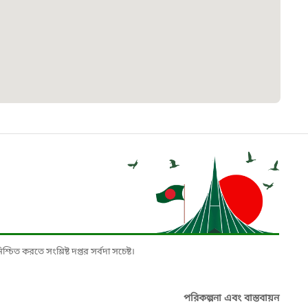
৮
়তা লাইন
০৯
র্মচারী কল্যাণ বোর্ড হটলাইন
০৮৮৮৮৮৮৮
নিয়ন্ত্রণ হটলাইন
১৩
চিত করতে সংশ্লিষ্ট দপ্তর সর্বদা সচেষ্ট।
যন্তরীণ নৌ-পরিবহন হটলাইন
পরিকল্পনা এবং বাস্তবায়ন