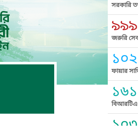
সরকারি তথ
৯৯৯
জরুরি সেব
১০২
ফায়ার সার
১৬১
বিআরটিএ স
১০৩
সুপ্রীম কোর