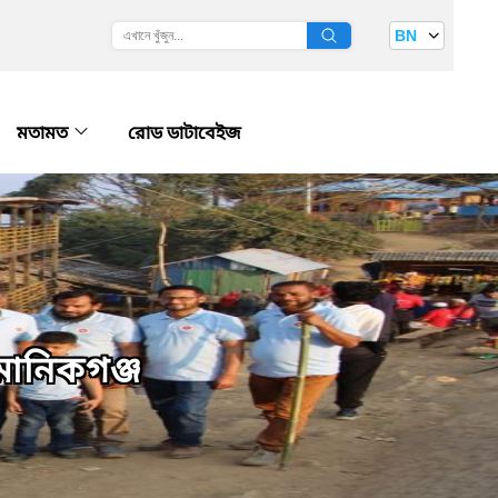
BN
মতামত
রোড ডাটাবেইজ
মানিকগঞ্জ