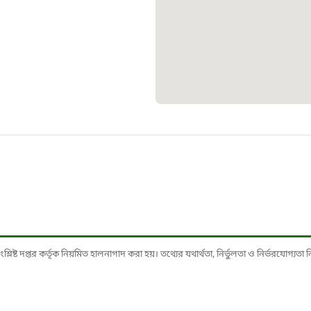
১০৯
শিশু সহায
১৬১
বাংলাদেশ ক
০১৯
মাদকদ্রব্য 
১৬১
ষ্ট দপ্তর কর্তৃক নিয়মিত হালনাগাদ করা হয়। তথ্যের যথার্থতা, নির্ভুলতা ও নির্ভরযোগ্যতা নিশ্
জরুরী অভ্