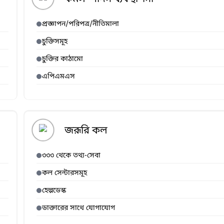
প্রজ্ঞাপন/পরিপত্র/নীতিমালা
চুক্তিসমূহ
চুক্তির কাঠামো
এপিএমএস
জরূরি কল
৩৩৩ থেকে তথ্য-সেবা
কল সেন্টারসমূহ
হেল্পডেস্ক
ডাক্তারের সাথে যোগাযোগ