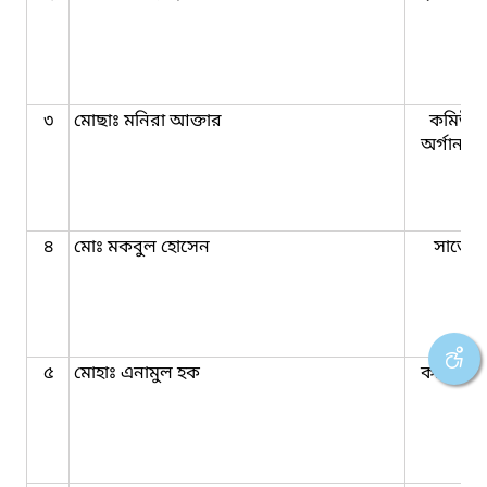
৩
মোছাঃ মনিরা আক্তার
কমিউনি
অর্গানাই
৪
মোঃ মকবুল হোসেন
সার্ভেয়
৫
মোহাঃ এনামুল হক
কার্য সহক