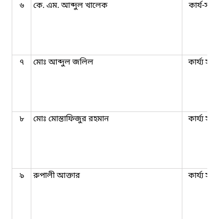
৬
কে. এম. আব্দুল খালেক
কার্য-সহক
৭
মোঃ আব্দুল জলিল
কার্য্য সহ
৮
মোঃ মোস্তাফিজুর রহমান
কার্য্য সহ
৯
রুপালী আক্তার
কার্য্য সহ