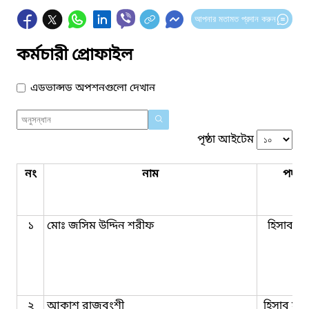
আপনার মতামত প্রদান করুন
কর্মচারী প্রোফাইল
এডভান্সড অপশনগুলো দেখান
পৃষ্ঠা আইটেম
নং
নাম
পদবি
১
মোঃ জসিম উদ্দিন শরীফ
হিসাব রক
২
আকাশ রাজবংশী
হিসাব সহ